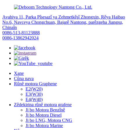
Avahiya 11, Parka Pîşesazî ya Zehmetkêşî Zhongxin, Rêya Haibao
No.6, Navçeya Chongchuan, Bajarê Nantong, parêzgeha Jiangsu,
Chinaîn
0086-513-81123888
0086-13862942024
Xane
Çûna nava
Rûnê motora Graphene
E2(W20)
E3(W30)
E4(W40)
Zêdekirina rûnê motora grafene
Ji bo Motora Benzînê
Ji bo Motora Diesel
Ji bo LNG, Motora CNG
Ji bo Motora Marine