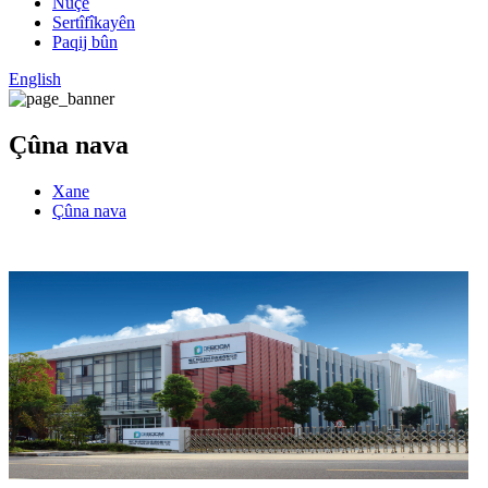
Nûçe
Sertîfîkayên
Paqij bûn
English
Çûna nava
Xane
Çûna nava