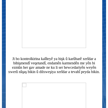
Ji bo kontrolkirina kalîteyê ya hişk û karûbarê xerîdar a
bihişmendî veqetandî, endamên karmendên me yên bi
ezmûn her gav amade ne ku li ser hewcedariyên weyên
xwerû nîqaş bikin û dilxweşiya xerîdar a tevahî peyda bikin.