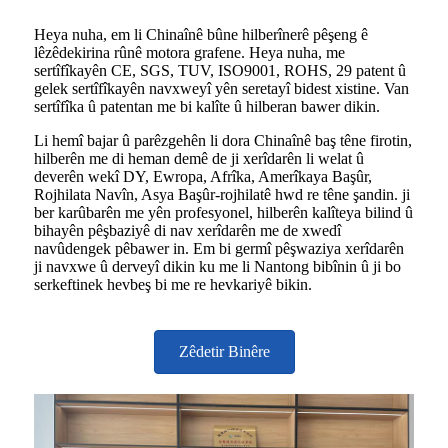
Heya nuha, em li Chinaînê bûne hilberînerê pêşeng ê
lêzêdekirina rûnê motora grafene. Heya nuha, me
sertîfîkayên CE, SGS, TUV, ISO9001, ROHS, 29 patent û
gelek sertîfîkayên navxweyî yên seretayî bidest xistine. Van
sertîfîka û patentan me bi kalîte û hilberan bawer dikin.
Li hemî bajar û parêzgehên li dora Chinaînê baş têne firotin,
hilberên me di heman demê de ji xerîdarên li welat û
deverên wekî DY, Ewropa, Afrîka, Amerîkaya Başûr,
Rojhilata Navîn, Asya Başûr-rojhilatê hwd re têne şandin. ji
ber karûbarên me yên profesyonel, hilberên kalîteya bilind û
bihayên pêşbaziyê di nav xerîdarên me de xwedî
navûdengek pêbawer in. Em bi germî pêşwaziya xerîdarên
ji navxwe û derveyî dikin ku me li Nantong bibînin û ji bo
serkeftinek hevbeş bi me re hevkariyê bikin.
Zêdetir Binêre