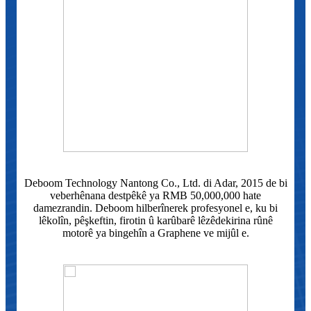
Deboom Technology Nantong Co., Ltd. di Adar, 2015 de bi
veberhênana destpêkê ya RMB 50,000,000 hate
damezrandin. Deboom hilberînerek profesyonel e, ku bi
lêkolîn, pêşkeftin, firotin û karûbarê lêzêdekirina rûnê
motorê ya bingehîn a Graphene ve mijûl e.