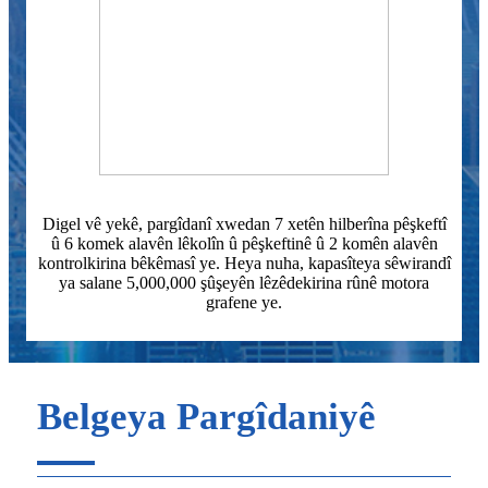
Digel vê yekê, pargîdanî xwedan 7 xetên hilberîna pêşkeftî
û 6 komek alavên lêkolîn û pêşkeftinê û 2 komên alavên
kontrolkirina bêkêmasî ye. Heya nuha, kapasîteya sêwirandî
ya salane 5,000,000 şûşeyên lêzêdekirina rûnê motora
grafene ye.
Belgeya Pargîdaniyê