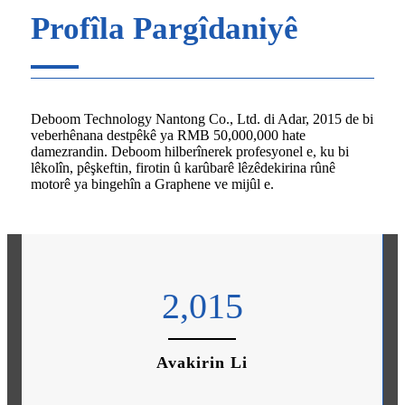
Profîla Pargîdaniyê
Deboom Technology Nantong Co., Ltd. di Adar, 2015 de bi
veberhênana destpêkê ya RMB 50,000,000 hate
damezrandin. Deboom hilberînerek profesyonel e, ku bi
lêkolîn, pêşkeftin, firotin û karûbarê lêzêdekirina rûnê
motorê ya bingehîn a Graphene ve mijûl e.
2,015
Avakirin Li