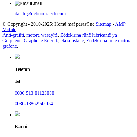
Email
dan.lu@deboom-tech.com
© Copyright - 2010-2025: Hemû maf parastî ne.
Sitemap
-
AMP
Mobile
Antî-grafîtî
,
motora wesayîtê
,
Zêdekirina rûnê lubricantê ya
Graphene
,
Graphene Enerjîk
,
eko-dostane
,
Zêdekirina rûnê motora
grafene
,
Telefon
Tel
0086-513-81123888
0086-13862942024
E-mail