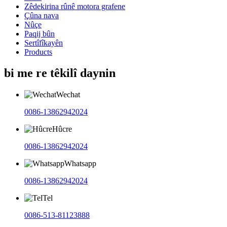
Zêdekirina rûnê motora grafene
Çûna nava
Nûçe
Paqij bûn
Sertîfîkayên
Products
bi me re têkilî daynin
Wechat
0086-13862942024
Hûcre
0086-13862942024
Whatsapp
0086-13862942024
Tel
0086-513-81123888